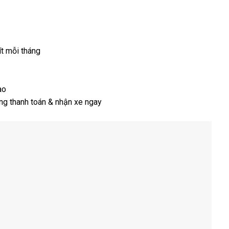
ít mỗi tháng
ào
àng thanh toán & nhận xe ngay