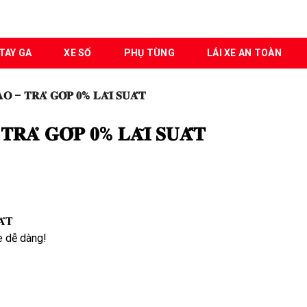
TAY GA
XE SỐ
PHỤ TÙNG
LÁI XE AN TOÀN
𝐎 – 𝐓𝐑𝐀̉ 𝐆𝐎́𝐏 𝟎% 𝐋𝐀̃𝐈 𝐒𝐔𝐀̂́𝐓
𝐑𝐀̉ 𝐆𝐎́𝐏 𝟎% 𝐋𝐀̃𝐈 𝐒𝐔𝐀̂́𝐓
̂́𝐓
e dễ dàng!