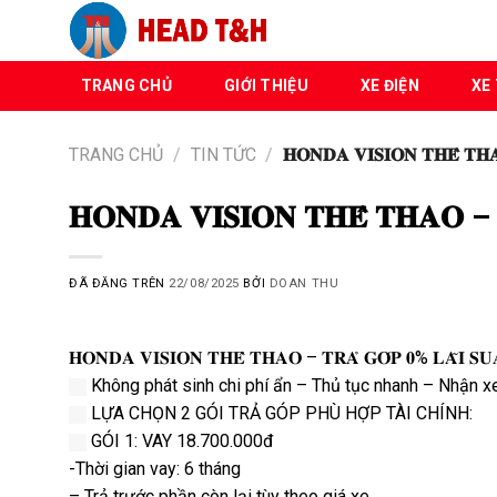
Chuyển
đến
nội
TRANG CHỦ
GIỚI THIỆU
XE ĐIỆN
XE 
dung
TRANG CHỦ
/
TIN TỨC
/
𝐇𝐎𝐍𝐃𝐀 𝐕𝐈𝐒𝐈𝐎𝐍 𝐓𝐇𝐄̂̉ 𝐓𝐇𝐀
𝐇𝐎𝐍𝐃𝐀 𝐕𝐈𝐒𝐈𝐎𝐍 𝐓𝐇𝐄̂̉ 𝐓𝐇𝐀𝐎 – 𝐓
ĐÃ ĐĂNG TRÊN
22/08/2025
BỞI
DOAN THU
𝐇𝐎𝐍𝐃𝐀 𝐕𝐈𝐒𝐈𝐎𝐍 𝐓𝐇𝐄̂̉ 𝐓𝐇𝐀𝐎 – 𝐓𝐑𝐀̉ 𝐆𝐎́𝐏 𝟎% 𝐋𝐀̃𝐈 𝐒𝐔𝐀
Không phát sinh chi phí ẩn – Thủ tục nhanh – Nhận x
LỰA CHỌN 2 GÓI TRẢ GÓP PHÙ HỢP TÀI CHÍNH:
GÓI 1: VAY 18.700.000đ
-Thời gian vay: 6 tháng
– Trả trước phần còn lại tùy theo giá xe