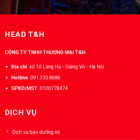
HEAD T&H
CÔNG TY TNHH THƯƠNG MẠI T&H
Địa chỉ
:
số 10 Láng Hạ - Giảng Võ - Hà Nội
Hotline
:
091.330.8686
GPKD/MST
:
0100778474
DỊCH VỤ
Dịch vụ bảo dưỡng xe