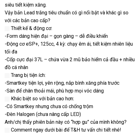
siêu tiết kiệm xăng.
Vậy bản Lead trắng tiêu chuẩn có gì nổi bật và khác gì so
với các bản cao cấp?
Thiết kế & động cơ:
-Form dáng hiện đại – gọn gàng – dễ điều khiển
-Động cơ eSP+, 125cc, 4 kỳ: chạy êm ái, tiết kiệm nhiên liệu
tối đa
-Cốp cực đại 37L – chứa vừa 2 mũ bảo hiểm cả đầu + nhiều
đồ cá nhân
Trang bị tiện ích:
-Smartkey tiện lợi, yên rộng, nắp bình xăng phía trước
-Sàn để chân thoải mái, phù hợp mọi vóc dáng
Khác biệt so với bản cao hơn:
-Có Smartkey nhưng chưa có chống trộm
-Đèn Halogen (chưa nâng cấp LED)
Anh/chị thấy phiên bản này có “hợp gu” của mình không?
Comment ngay dưới bài để T&H tư vấn chi tiết nhé!