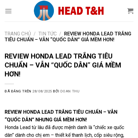
Chuyển
đến
nội
dung
TRANG CHỦ
/
TIN TỨC
/
REVIEW HONDA LEAD TRẮNG
TIÊU CHUẨN – VẪN “QUỐC DÂN” GIÁ MỀM HƠN!
REVIEW HONDA LEAD TRẮNG TIÊU
CHUẨN – VẪN “QUỐC DÂN” GIÁ MỀM
HƠN!
ĐÃ ĐĂNG TRÊN
28/08/2025
BỞI
DOAN THU
REVIEW HONDA LEAD TRẮNG TIÊU CHUẨN – VẪN
“QUỐC DÂN” NHƯNG GIÁ MỀM HƠN!
Honda Lead từ lâu đã được mệnh danh là “chiếc xe quốc
dân” dành cho chị em – thiết kế thanh lịch, cốp siêu rộng,