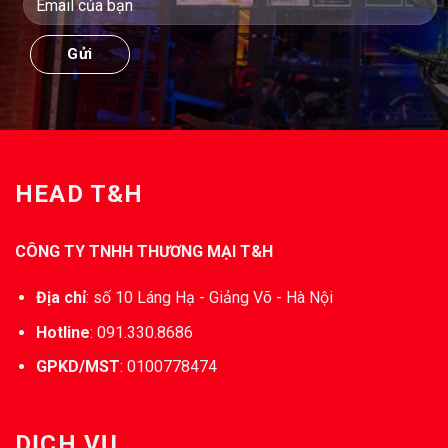
HEAD T&H
CÔNG TY TNHH THƯƠNG MẠI T&H
Địa chỉ
:
số 10 Láng Hạ - Giảng Võ - Hà Nội
Hotline
:
091.330.8686
GPKD/MST
:
0100778474
DỊCH VỤ