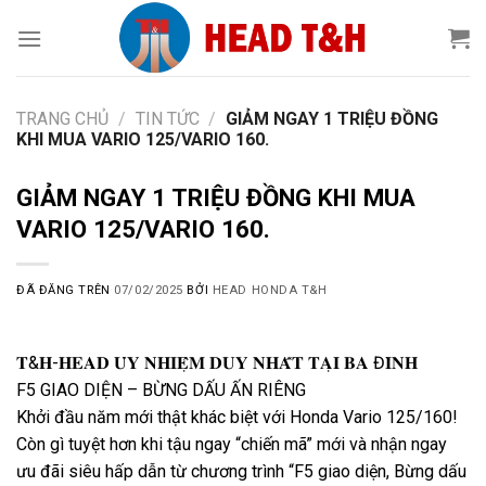
Chuyển
đến
nội
dung
TRANG CHỦ
/
TIN TỨC
/
GIẢM NGAY 1 TRIỆU ĐỒNG
KHI MUA VARIO 125/VARIO 160.
GIẢM NGAY 1 TRIỆU ĐỒNG KHI MUA
VARIO 125/VARIO 160.
ĐÃ ĐĂNG TRÊN
07/02/2025
BỞI
HEAD HONDA T&H
𝐓&𝐇-𝐇𝐄𝐀𝐃 𝐔̉𝐘 𝐍𝐇𝐈𝐄̣̂𝐌 𝐃𝐔𝐘 𝐍𝐇𝐀̂́𝐓 𝐓𝐀̣𝐈 𝐁𝐀 Đ𝐈̀𝐍𝐇
F5 GIAO DIỆN – BỪNG DẤU ẤN RIÊNG
Khởi đầu năm mới thật khác biệt với Honda Vario 125/160!
Còn gì tuyệt hơn khi tậu ngay “chiến mã” mới và nhận ngay
ưu đãi siêu hấp dẫn từ chương trình “F5 giao diện, Bừng dấu