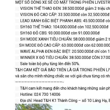
MỘT SỐ DÒNG XE SẼ CÓ MẶT TRONG PHIÊN LIVEST
VISION THỂ THAO ĐEN: 38.500.000đ giảm 2 triệu ch
VISION ĐỎ CAO CẤP: 33.500.000đ còn 32.500.000đ
LEAD XANH ĐẶC BIỆT PHANH ABS: 45.500.000đ cò
SH160 THỂ THAO: 104.000.000đ còn 102.500.000đ
SH160 ĐỎ CBS: 93.000.000đ còn 91.000.000đ
SH MODE XANH TIÊU CHUẨN: 58.000.000đ giảm 2 tr
SH MODE ĐỎ CAO CẤP: 63.000.000đ còn 62.000.00
WAVE ALPHA ĐEN ĐẶC BIỆT: 20.500.000đ chỉ còn 1
WINNER X ĐỎ TIÊU CHUẨN: 38.500.000đ CÒN 37.0
Sale toàn bộ phụ tùng lên đến 50%.
T&H CAM KẾT GIÁ BÁO TRÊN LÀ GIÁ TRONG PHIÊN LIVE
và săn cho mình những chiếc xe với giá chưa từng có nh
————————————————-
T&H cam kết mang đến cho khách hàng những sản phẩm
Hotline: 024 730 14006
Địa chỉ: Head T&H K1 Thành Công – số 10 Láng Hạ, Ba 