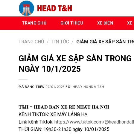
Chuyển
đến
nội
TRANG CHỦ
GIỚI THIỆU
XE ĐIỆN
XE 
dung
TRANG CHỦ
/
TIN TỨC
/
GIẢM GIÁ XE SẬP SÀN TR
GIẢM GIÁ XE SẬP SÀN TRONG 
NGÀY 10/1/2025
ĐÃ ĐĂNG TRÊN
07/01/2025
BỞI
HEAD HONDA T&H
𝐓&𝐇 – 𝐇𝐄𝐀𝐃 𝐁𝐀́𝐍 𝐗𝐄 𝐑𝐄̉ 𝐍𝐇𝐀̂́𝐓 𝐇𝐀̀ 𝐍𝐎̣̂𝐈
KÊNH TIKTOK: XE MÁY LÁNG HẠ.
Link kênh Tiktok:
https://www.tiktok.com/@headhondat
THỜI GIAN: 19h30-21h30 ngày 10/01/2025