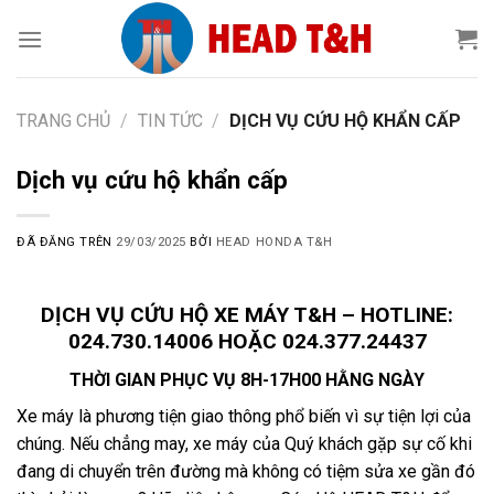
Chuyển
đến
nội
dung
TRANG CHỦ
/
TIN TỨC
/
DỊCH VỤ CỨU HỘ KHẨN CẤP
Dịch vụ cứu hộ khẩn cấp
ĐÃ ĐĂNG TRÊN
29/03/2025
BỞI
HEAD HONDA T&H
DỊCH VỤ CỨU HỘ XE MÁY T&H – HOTLINE:
024.730.14006 HOẶC 024.377.24437
THỜI GIAN PHỤC VỤ 8H-17H00 HẰNG NGÀY
Xe máy là phương tiện giao thông phổ biến vì sự tiện lợi của
chúng. Nếu chẳng may, xe máy của Quý khách gặp sự cố khi
đang di chuyển trên đường mà không có tiệm sửa xe gần đó