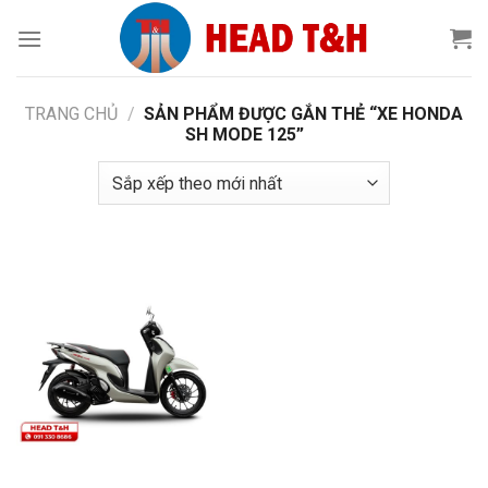
Chuyển
đến
nội
dung
TRANG CHỦ
/
SẢN PHẨM ĐƯỢC GẮN THẺ “XE HONDA
SH MODE 125”