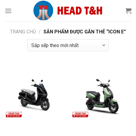
Chuyển
đến
nội
dung
TRANG CHỦ
/
SẢN PHẨM ĐƯỢC GẮN THẺ “ICON E”