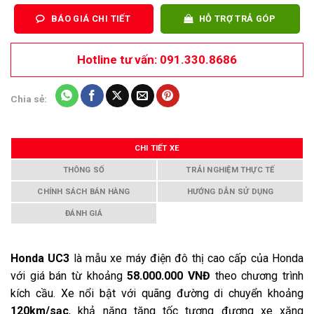
BÁO GIÁ CHI TIẾT
HỖ TRỢ TRẢ GÓP
Hotline tư vấn: 091.330.8686
Chia sẻ:
CHI TIẾT XE
THÔNG SỐ
TRẢI NGHIỆM THỰC TẾ
CHÍNH SÁCH BÁN HÀNG
HƯỚNG DẪN SỬ DỤNG
ĐÁNH GIÁ
Honda UC3
là mẫu xe máy điện đô thị cao cấp của Honda
với giá bán từ khoảng
58.000.000 VNĐ
theo chương trình
kích cầu. Xe nổi bật với quãng đường di chuyển khoảng
120km/sạc
, khả năng tăng tốc tương đương xe xăng