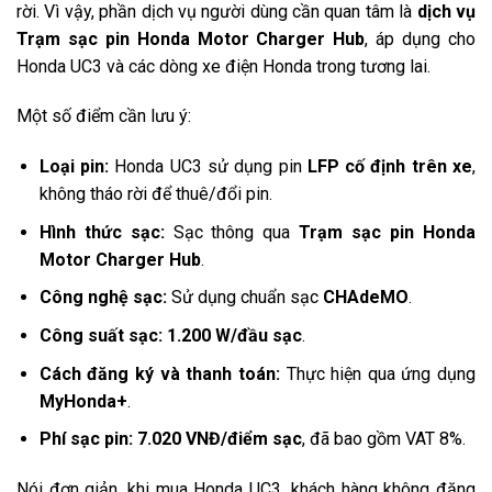
rời. Vì vậy, phần dịch vụ người dùng cần quan tâm là
dịch vụ
Trạm sạc pin Honda Motor Charger Hub
, áp dụng cho
Honda UC3 và các dòng xe điện Honda trong tương lai.
Một số điểm cần lưu ý:
Loại pin:
Honda UC3 sử dụng pin
LFP cố định trên xe
,
không tháo rời để thuê/đổi pin.
Hình thức sạc:
Sạc thông qua
Trạm sạc pin Honda
Motor Charger Hub
.
Công nghệ sạc:
Sử dụng chuẩn sạc
CHAdeMO
.
Công suất sạc:
1.200 W/đầu sạc
.
Cách đăng ký và thanh toán:
Thực hiện qua ứng dụng
MyHonda+
.
Phí sạc pin:
7.020 VNĐ/điểm sạc
, đã bao gồm VAT 8%.
Nói đơn giản, khi mua Honda UC3, khách hàng không đăng