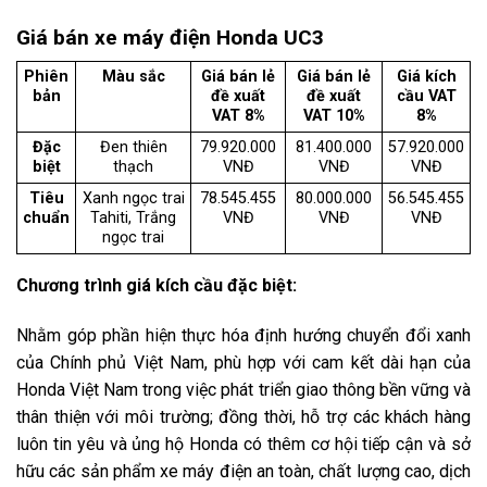
Giá bán xe máy điện Honda UC3
Phiên
Màu sắc
Giá bán lẻ
Giá bán lẻ
Giá kích
bản
đề xuất
đề xuất
cầu VAT
VAT 8%
VAT 10%
8%
Đặc
Đen thiên
79.920.000
81.400.000
57.920.000
biệt
thạch
VNĐ
VNĐ
VNĐ
Tiêu
Xanh ngọc trai
78.545.455
80.000.000
56.545.455
chuẩn
Tahiti, Trắng
VNĐ
VNĐ
VNĐ
ngọc trai
Chương trình giá kích cầu đặc biệt:
Nhằm góp phần hiện thực hóa định hướng chuyển đổi xanh
của Chính phủ Việt Nam, phù hợp với cam kết dài hạn của
Honda Việt Nam trong việc phát triển giao thông bền vững và
thân thiện với môi trường; đồng thời, hỗ trợ các khách hàng
luôn tin yêu và ủng hộ Honda có thêm cơ hội tiếp cận và sở
hữu các sản phẩm xe máy điện an toàn, chất lượng cao, dịch