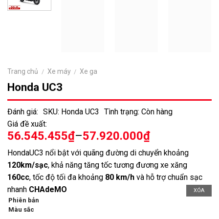
Trang chủ
Xe máy
Xe ga
/
/
Honda UC3
Đánh giá:
SKU: Honda UC3
Tình trạng: Còn hàng
Giá đề xuất:
Khoảng
56.545.455
₫
–
57.920.000
₫
giá:
HondaUC3 nổi bật với quãng đường di chuyển khoảng
từ
120km/sạc
, khả năng tăng tốc tương đương xe xăng
56.545.455₫
160cc
, tốc độ tối đa khoảng
80 km/h
và hỗ trợ chuẩn sạc
đến
nhanh
CHAdeMO
XÓA
57.920.000₫
Phiên bản
Màu sắc