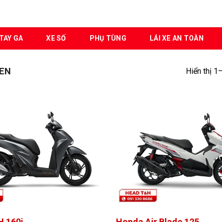
TAY GA
XE SỐ
PHỤ TÙNG
LÁI XE AN TOÀN
EN
Hiển thị 1
 160i
Honda Air Blade 125