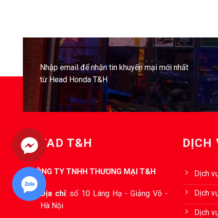
Nhập email để nhận tin khuyến mại mới nhất
từ Head Honda T&H
HEAD T&H
DỊCH
CÔNG TY TNHH THƯƠNG MẠI T&H
Dịch v
Dịch vụ
Địa chỉ
:
số 10 Láng Hạ - Giảng Võ -
Hà Nội
Dịch v