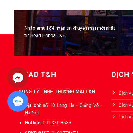
Nhập email để nhận tin khuyến mại mới nhất
từ Head Honda T&H
HEAD T&H
DỊCH
CÔNG TY TNHH THƯƠNG MẠI T&H
Dịch v
Dịch vụ
Địa chỉ
:
số 10 Láng Hạ - Giảng Võ -
Hà Nội
Dịch v
Hotline
:
091.330.8686