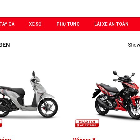
TAY GA
XE SỐ
PHỤ TÙNG
LÁI XE AN TOÀN
ĐEN
Showi
sion
Winner X