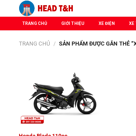
Chuyển
đến
nội
TRANG CHỦ
GIỚI THIỆU
XE ĐIỆN
XE 
dung
TRANG CHỦ
/
SẢN PHẨM ĐƯỢC GẮN THẺ “X
Honda Blade 110cc