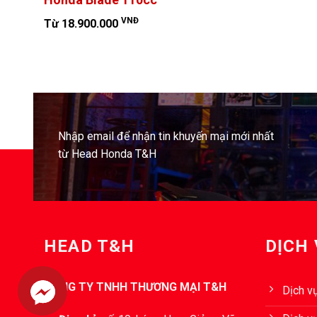
VNĐ
Từ 18.900.000
Nhập email để nhận tin khuyến mại mới nhất
từ Head Honda T&H
HEAD T&H
DỊCH
CÔNG TY TNHH THƯƠNG MẠI T&H
Dịch v