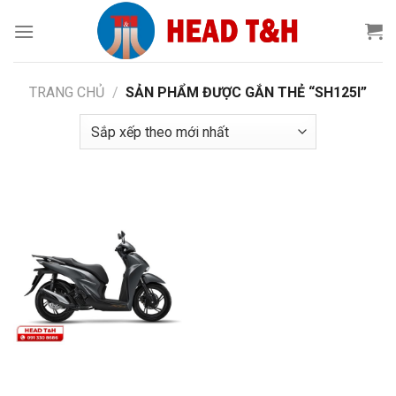
Chuyển
đến
nội
dung
TRANG CHỦ
/
SẢN PHẨM ĐƯỢC GẮN THẺ “SH125I”