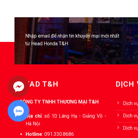
Nhập email để nhận tin khuyến mại mới nhất
từ Head Honda T&H
HEAD T&H
DỊCH
CÔNG TY TNHH THƯƠNG MẠI T&H
Dịch v
Dịch vụ
Địa chỉ
:
số 10 Láng Hạ - Giảng Võ -
Hà Nội
Dịch v
Hotline
:
091.330.8686