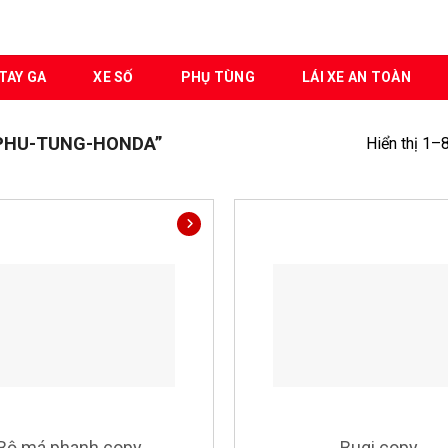
TAY GA
XE SỐ
PHỤ TÙNG
LÁI XE AN TOÀN
PHU-TUNG-HONDA”
Hiển thị 1–
Bộ má phanh copy
Bugi copy