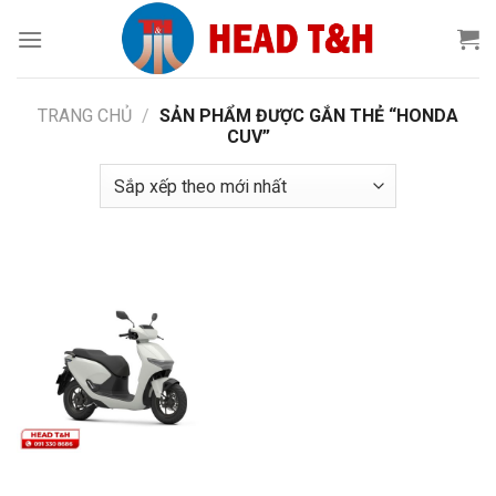
Chuyển
đến
nội
dung
TRANG CHỦ
/
SẢN PHẨM ĐƯỢC GẮN THẺ “HONDA
CUV”