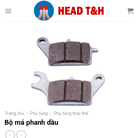
Chuyển
đến
nội
dung
Trang chủ
/
Phụ tùng
/
Phụ tùng thay thế
Bộ má phanh dầu