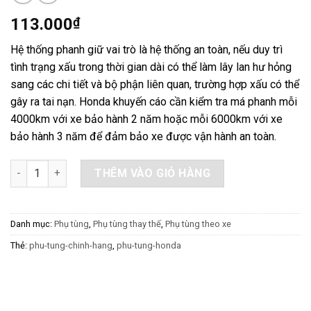
113.000
₫
Hệ thống phanh giữ vai trò là hệ thống an toàn, nếu duy trì
tình trạng xấu trong thời gian dài có thể làm lây lan hư hỏng
sang các chi tiết và bộ phận liên quan, trường hợp xấu có thể
gây ra tai nạn. Honda khuyến cáo cần kiểm tra má phanh mỗi
4000km với xe bảo hành 2 năm hoặc mỗi 6000km với xe
bảo hành 3 năm để đảm bảo xe được vận hành an toàn.
Bộ má phanh dầu số lượng
THÊM VÀO GIỎ HÀNG
Danh mục:
Phụ tùng
,
Phụ tùng thay thế
,
Phụ tùng theo xe
Thẻ:
phu-tung-chinh-hang
,
phu-tung-honda