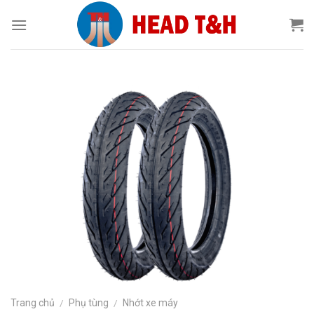
Chuyển
đến
nội
dung
Trang chủ
/
Phụ tùng
/
Nhớt xe máy