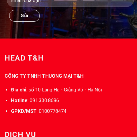
HEAD T&H
CÔNG TY TNHH THƯƠNG MẠI T&H
Địa chỉ
:
số 10 Láng Hạ - Giảng Võ - Hà Nội
Hotline
:
091.330.8686
GPKD/MST
:
0100778474
DỊCH VỤ