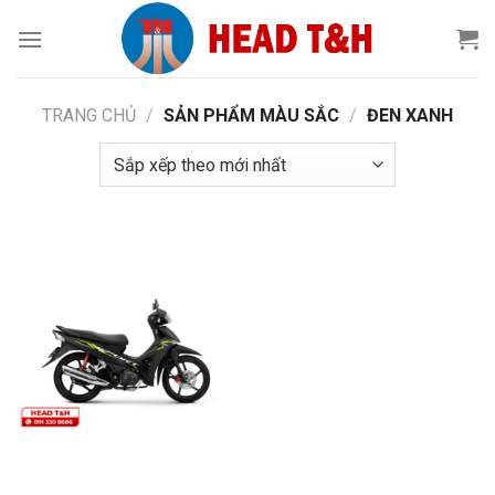
Chuyển
đến
nội
dung
TRANG CHỦ
/
SẢN PHẨM MÀU SẮC
/
ĐEN XANH